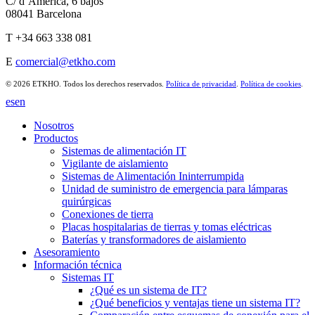
C/ d’America, 6 bajos
08041 Barcelona
T +34 663 338 081
E
comercial@etkho.com
© 2026 ETKHO. Todos los derechos reservados.
Política de privacidad
.
Política de cookies
.
es
en
Nosotros
Productos
Sistemas de alimentación IT
Vigilante de aislamiento
Sistemas de Alimentación Ininterrumpida
Unidad de suministro de emergencia para lámparas
quirúrgicas
Conexiones de tierra
Placas hospitalarias de tierras y tomas eléctricas
Baterías y transformadores de aislamiento
Asesoramiento
Información técnica
Sistemas IT
¿Qué es un sistema de IT?
¿Qué beneficios y ventajas tiene un sistema IT?